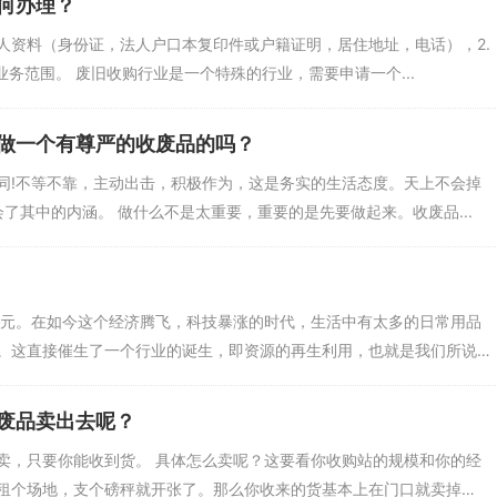
何办理？
个人资料（身份证，法人户口本复印件或户籍证明，居住地址，电话），2.
业务范围。 废旧收购行业是一个特殊的行业，需要申请一个...
做一个有尊严的收废品的吗？
同!不等不靠，主动出击，积极作为，这是务实的生活态度。天上不会掉
会了其中的内涵。 做什么不是太重要，重要的是先要做起来。收废品...
状元。在如今这个经济腾飞，科技暴涨的时代，生活中有太多的日常用品
。这直接催生了一个行业的诞生，即资源的再生利用，也就是我们所说
废品卖出去呢？
卖，只要你能收到货。 具体怎么卖呢？这要看你收购站的规模和你的经
租个场地，支个磅秤就开张了。那么你收来的货基本上在门口就卖掉